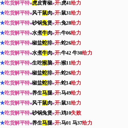
★
吃货解平特
«
虎
皮青椒
»
开
:虎41
给力
★
吃货解平特
«
风干
鼠
肉
»
开
:鼠31
给力
★
吃货解平特
«
砂锅
兔
煲
»
开
:兔28
给力
★
吃货解平特
«
水煮
牛
肉
»
开
:牛06
给力
★
吃货解平特
«
椒盐
蛇
排
»
开
:蛇26
给力
★
吃货解平特
«
水煮
牛
肉
»
开
:牛42 牛30
给力
★
吃货解平特
«
生吃
猴
脑
»
开
:猴11
给力
★
吃货解平特
«
椒盐
蛇
排
»
开
:蛇26
给力
★
吃货解平特
«
椒盐
蛇
排
»
开
:蛇14
给力
★
吃货解平特
«
养生
马
腿
»
开
:马49
给力
★
吃货解平特
«
风干
鼠
肉
»
开
:鼠31
给力
★
吃货解平特
«
砂锅兔煲
»
开
:鸡10
失败
★
吃货解平特
«
养生
马
腿
»
开
:马01 马37
给力