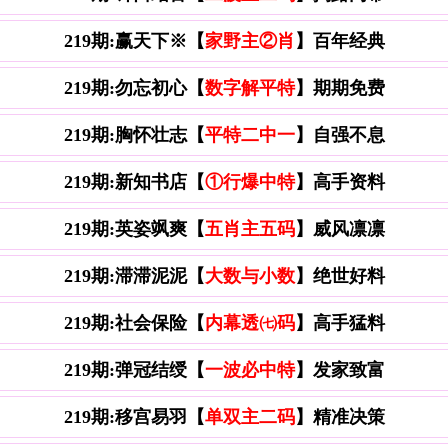
219期:赢天下※【
家野主②肖
】百年经典
219期:勿忘初心【
数字解平特
】期期免费
219期:胸怀壮志【
平特二中一
】自强不息
219期:新知书店【
①行爆中特
】高手资料
219期:英姿飒爽【
五肖主五码
】威风凛凛
219期:滞滞泥泥【
大数与小数
】绝世好料
219期:社会保险【
内幕透㈦码
】高手猛料
219期:弹冠结绶【
一波必中特
】发家致富
219期:移宫易羽【
单双主二码
】精准决策