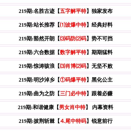
219期:名胜古迹【
五字解平特
】独家发布
219期:站长推荐【
⑴波爆中特
】经典好料
219期:豁然开朗【
⑶码防⑵码
】势不可挡
219期:六合数据【
数字解平特
】期期猛料
219期:惊涛骇浪【
⑶肖博⑵码
】无坚不败
219期:明沙淖乡【
①码爆平特
】黑化公主
219期:曲为之防【
三门必中特
】跟着必赚
219期:和谐健康【
男女肖中特
】 内幕资料
219期:披荆斩棘【
⒋尾中特码
】锐意前行