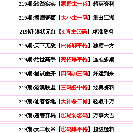
219期:踏踏实实【
家野主一肖
】精英资料
219期:攒眉蹙额【
大小主一码
】重出江湖
219期:澳状元红【
3.肖主③码
】精准资料
219期:天下无敌【
㈠肖解平特
】独霸一方
219期:绝世高手【
死招爆平特
】连准多期
219期:尝试嫩开【
四码加三码
】好运到来
219期:港澳联盟【
三码必中特
】经典资料
219期:讪答答地【
大神杀二肖
】轻取千万
219期:遗簪弃舄【
①尾防②码
】万事大吉
219期:大丰收※【
①码爆平特
】超级猛料