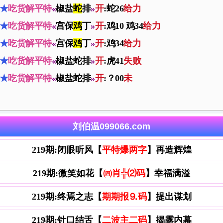
★
吃货解平特
«
椒盐
蛇
排
»
开
:蛇26
给力
★
吃货解平特
«
宫保
鸡
丁
»
开
:鸡10 鸡34
给力
★
吃货解平特
«
宫保
鸡
丁
»
开
:鸡34
给力
★
吃货解平特
«
椒盐蛇排
»
开
:虎41
失败
★
吃货解平特
«
椒盐蛇排
»
开
:？00
未
刘伯温099066.com
219期:闭眼听风【
平特爆两字
】再造辉煌
219期:微笑如花【
㈣肖╬⑵码
】幸福满溢
219期:终焉之志【
期期报⒐码
】提出谋划
219期:针口结舌【
二波主二码
】揭露内幕