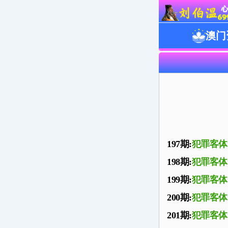
澳门
197期:
犯罪客体
198期:
犯罪客体
199期:
犯罪客体
200期:
犯罪客体
201期:
犯罪客体