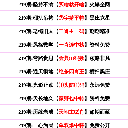
219期:坚持不渝【
买啥就开啥
】火爆全网
219期:棚扒吊拷【
⑦字猜平特
】黑庄克星
219期:老街旧人【
三肖主一码
】期期精准
219期:风格数学【
一肖连中榜
】资料免费
219期:弯路贵思【
金典㈩码数
】领略非凡
219期:通天彻地【
绝杀四肖王
】横扫黑庄
219期:光影止跌【
⑴头防⑴码
】永远免费
219期:天长地久【
家野包中特
】资料免费
219期:历练老成【
天地主⑵肖
】如期而至
219期:一心为民【
单双爆中特
】免费公开