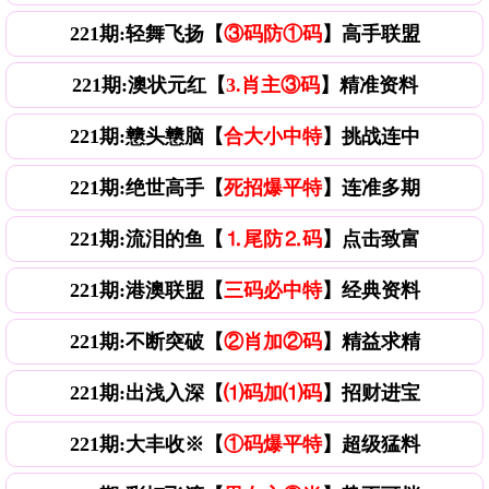
221期:轻舞飞扬【
③码防①码
】高手联盟
221期:澳状元红【
3.肖主③码
】精准资料
221期:戆头戆脑【
合大小中特
】挑战连中
221期:绝世高手【
死招爆平特
】连准多期
221期:流泪的鱼【
⒈尾防⒉码
】点击致富
221期:港澳联盟【
三码必中特
】经典资料
221期:不断突破【
②肖加②码
】精益求精
221期:出浅入深【
⑴码加⑴码
】招财进宝
221期:大丰收※【
①码爆平特
】超级猛料