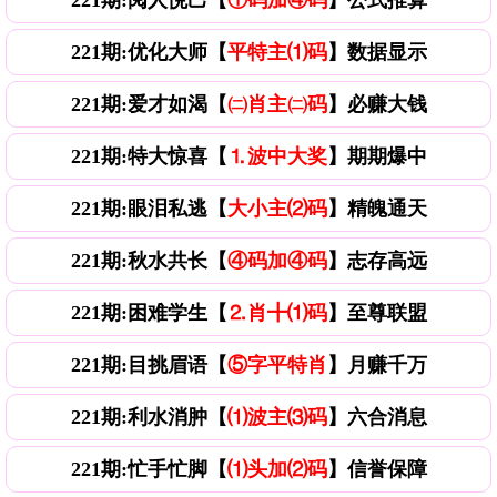
221期:优化大师【
平特主⑴码
】数据显示
221期:爱才如渴【
㈡肖主㈡码
】必赚大钱
221期:特大惊喜【
⒈波中大奖
】期期爆中
221期:眼泪私逃【
大小主⑵码
】精魄通天
221期:秋水共长【
④码加④码
】志存高远
221期:困难学生【
⒉肖╋⑴码
】至尊联盟
221期:目挑眉语【
⑤字平特肖
】月赚千万
221期:利水消肿【
⑴波主⑶码
】六合消息
221期:忙手忙脚【
⑴头加⑵码
】信誉保障