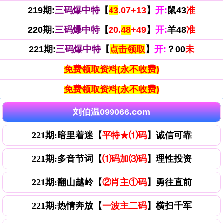
219期:
三码爆中特
【
43
.07+13
】
开:
鼠43
准
220期:
三码爆中特
【
20.
48
+49
】
开:
羊48
准
221期:
三码爆中特
【
点击领取
】
开:
？00
未
免费领取资料(永不收费)
免费领取资料(永不收费)
刘伯温099066.com
221期:暗里着迷【
平特★⑴码
】诚信可靠
221期:多音节词【
⑴码加⑶码
】理性投资
221期:翻山越岭【
②肖主①码
】勇往直前
221期:热情奔放【
一波主二码
】横扫千军