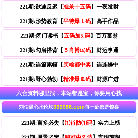
221期:欲速反迟【
准杀十五码
】一夜发财
221期:形势教育【
平特爆⒈码
】高手作品
221期:闭门读书【
五码加5.码
】百万富翁
221期:勾肩搭背【
５肖博㈤码
】财运亨通
221期:连篇累幅【
买啥都中奖
】连连爆中
221期:野心勃勃【
精准爆⒑码
】财源广进
六合资料哪里找，本站都是宝，你要用心找
099066.com
刘伯温心水论坛
每一处都是惊喜
221期:言多必失【
⑴肖防⑴码
】实力上榜
221期:愿景坚定【
稳准中⒉波
】实现梦想