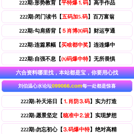
222期:形势教育【
平特爆⒈码
】高手作品
222期:闭门读书【
五码加5.码
】百万富翁
222期:勾肩搭背【
５肖博㈤码
】财运亨通
222期:连篇累幅【
买啥都中奖
】连连爆中
222期:自强不息【
㈨码爆中特
】无所畏惧
六合资料哪里找，本站都是宝，你要用心找
099066.com
刘伯温心水论坛
每一处都是惊喜
222期:补天浴日【
⒈肖防⒊码
】实力打造
222期:愿景坚定【
稳准中⒉波
】实现梦想
222期:勿忘初心【
⒊码爆中特
】绝对高精