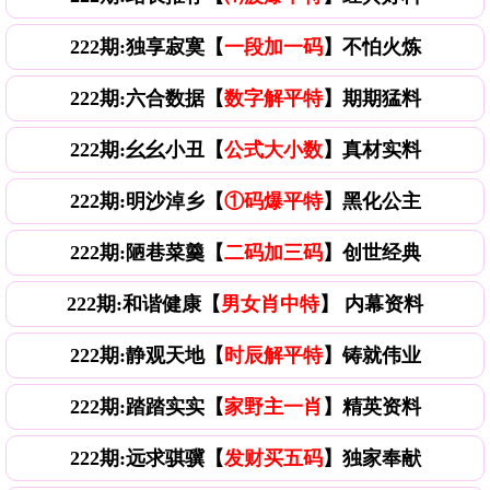
222期:独享寂寞【
一段加一码
】不怕火炼
222期:六合数据【
数字解平特
】期期猛料
222期:幺幺小丑【
公式大小数
】真材实料
222期:明沙淖乡【
①码爆平特
】黑化公主
222期:陋巷菜羹【
二码加三码
】创世经典
222期:和谐健康【
男女肖中特
】 内幕资料
222期:静观天地【
时辰解平特
】铸就伟业
222期:踏踏实实【
家野主一肖
】精英资料
222期:远求骐骥【
发财买五码
】独家奉献