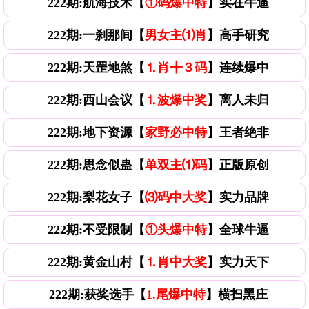
222期:航海技术【
①码爆中特
】实在牛逼
222期:一刹那间【
男女主⑴肖
】高手研究
222期:天罡地煞【
⒈肖╋３码
】连续爆中
222期:西山会议【
⒈波爆中奖
】离人未归
222期:地下资源【
家野必中特
】王者绝非
222期:思念似蛊【
单双主⑴码
】正版原创
222期:梨花女子【
⑶码中大奖
】实力品牌
222期:不受限制【
①头爆中特
】全球牛逼
222期:黄金山村【
⒈肖中大奖
】实力天下
222期:获奖选手【
1.尾爆中特
】横扫黑庄