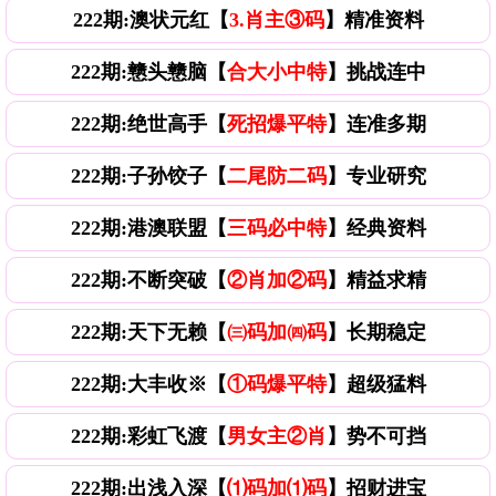
222期:澳状元红【
3.肖主③码
】精准资料
222期:戆头戆脑【
合大小中特
】挑战连中
222期:绝世高手【
死招爆平特
】连准多期
222期:子孙饺子【
二尾防二码
】专业研究
222期:港澳联盟【
三码必中特
】经典资料
222期:不断突破【
②肖加②码
】精益求精
222期:天下无赖【
㈢码加㈣码
】长期稳定
222期:大丰收※【
①码爆平特
】超级猛料
222期:彩虹飞渡【
男女主②肖
】势不可挡
222期:出浅入深【
⑴码加⑴码
】招财进宝