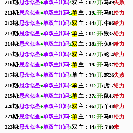
210期:
思念似蛊
●
单双主⑴码
≤
双 主：02
≥
开
:马49
失败
211期:
思念似蛊
●
单双主⑴码
≤
单
主：19
≥
开
:马01
给力
212期:
思念似蛊
●
单双主⑴码
≤
双
主：44
≥
开
:牛06
给力
213期:
思念似蛊
●
单双主⑴码
≤
单
主：01
≥
开
:猴35
给力
214期:
思念似蛊
●
单双主⑴码
≤
双
主：18
≥
开
:兔04
给力
215期:
思念似蛊
●
单双主⑴码
≤
双
主：42
≥
开
:蛇14
给力
216期:
思念似蛊
●
单双主⑴码
≤
单
主：19
≥
开
:马37
给力
217期:
思念似蛊
●
单双主⑴码
≤
单 主：39
≥
开
:蛇26
失败
218期:
思念似蛊
●
单双主⑴码
≤
单
主：31
≥
开
:虎17
给力
219期:
思念似蛊
●
单双主⑴码
≤
单
主：37
≥
开
:鼠43
给力
220期:
思念似蛊
●
单双主⑴码
≤
双
主：46
≥
开
:羊48
给力
221期:
思念似蛊
●
单双主⑴码
≤
单
主：11
≥
开
:马01
给力
222期:
思念似蛊
●
单双主⑴码
≤
双 主：14
≥
开
:？00
未