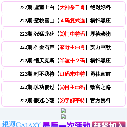
222期:虚室上白【
大神杀二肖
】绝对好料
222期:蜜桃雪山【
４码复式连
】横扫黑庄
222期:张猛龙碑【
⑵门中特码
】厚德载物
222期:作金石声【
家野主㈠肖
】实力巨献
222期:悟天克斯【
半波╋２码
】横扫黑庄
222期:时不我待【
11码来中特
】勇往直前
222期:以功覆过【
㈢肖主㈡码
】致富之路
222期:眼迷心荡【
⑵字解平特
】官方资料