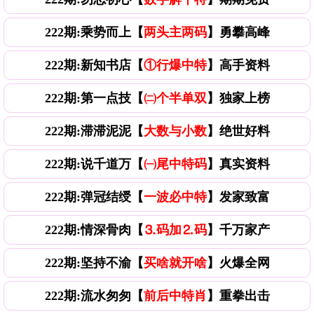
222期:乘势而上【
两头主两码
】勇攀高峰
222期:新知书店【
①行爆中特
】高手资料
222期:第一点技【
㈡个半单双
】独家上榜
222期:滞滞泥泥【
大数与小数
】绝世好料
222期:说千道万【
㈠尾中特码
】真实资料
222期:弹冠结绶【
一波必中特
】发家致富
222期:情深骨肉【
⒊码加⒉码
】千万家产
222期:坚持不渝【
买啥就开啥
】火爆全网
222期:流水匆匆【
前后中特肖
】重拳出击