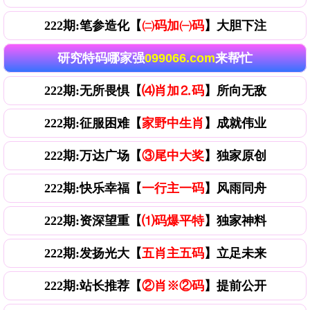
222期:笔参造化【
㈡码加㈠码
】大胆下注
研究特码哪家强
099066.com
来帮忙
222期:无所畏惧【
⑷肖加⒉码
】所向无敌
222期:征服困难【
家野中生肖
】成就伟业
222期:万达广场【
③尾中大奖
】独家原创
222期:快乐幸福【
一行主一码
】风雨同舟
222期:资深望重【
⑴码爆平特
】独家神料
222期:发扬光大【
五肖主五码
】立足未来
222期:站长推荐【
②肖※②码
】提前公开