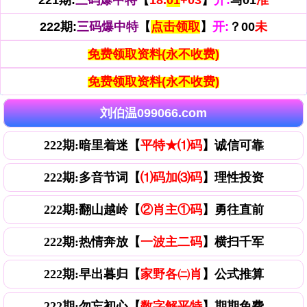
222期:
三码爆中特
【
点击领取
】
开:
？00
未
免费领取资料(永不收费)
免费领取资料(永不收费)
刘伯温099066.com
222期:暗里着迷【
平特★⑴码
】诚信可靠
222期:多音节词【
⑴码加⑶码
】理性投资
222期:翻山越岭【
②肖主①码
】勇往直前
222期:热情奔放【
一波主二码
】横扫千军
222期:早出暮归【
家野各㈡肖
】公式推算
222期:勿忘初心【
数字解平特
】期期免费