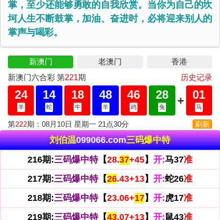
掌，至少还能够勇敢的自我欣赏。当你为自己的坎
坷人生不断鼓掌，加油、奋进时，必将迎来别人的
掌声与喝彩。
刘伯温
099066.com
三码爆中特
216期:
三码爆中特
【
28.
37
+45
】
开:
马37
准
217期:
三码爆中特
【
26
.43+13
】
开:
蛇26
准
218期:
三码爆中特
【
23.06+
17
】
开:
虎17
准
219期:
三码爆中特
【
43
.07+13
】
开:
鼠43
准