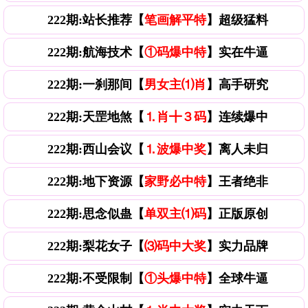
222期:站长推荐【
笔画解平特
】超级猛料
222期:航海技术【
①码爆中特
】实在牛逼
222期:一刹那间【
男女主⑴肖
】高手研究
222期:天罡地煞【
⒈肖╋３码
】连续爆中
222期:西山会议【
⒈波爆中奖
】离人未归
222期:地下资源【
家野必中特
】王者绝非
222期:思念似蛊【
单双主⑴码
】正版原创
222期:梨花女子【
⑶码中大奖
】实力品牌
222期:不受限制【
①头爆中特
】全球牛逼