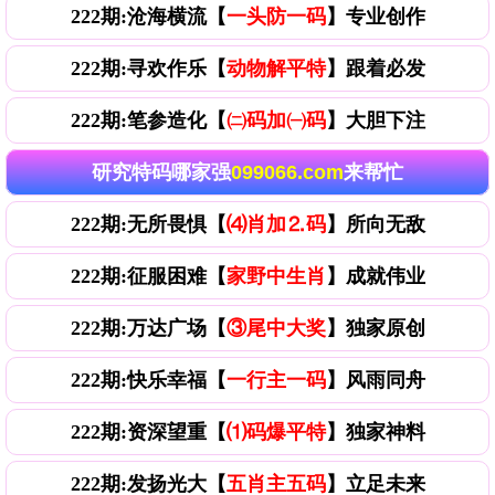
222期:沧海横流【
一头防一码
】专业创作
222期:寻欢作乐【
动物解平特
】跟着必发
222期:笔参造化【
㈡码加㈠码
】大胆下注
研究特码哪家强
099066.com
来帮忙
222期:无所畏惧【
⑷肖加⒉码
】所向无敌
222期:征服困难【
家野中生肖
】成就伟业
222期:万达广场【
③尾中大奖
】独家原创
222期:快乐幸福【
一行主一码
】风雨同舟
222期:资深望重【
⑴码爆平特
】独家神料
222期:发扬光大【
五肖主五码
】立足未来