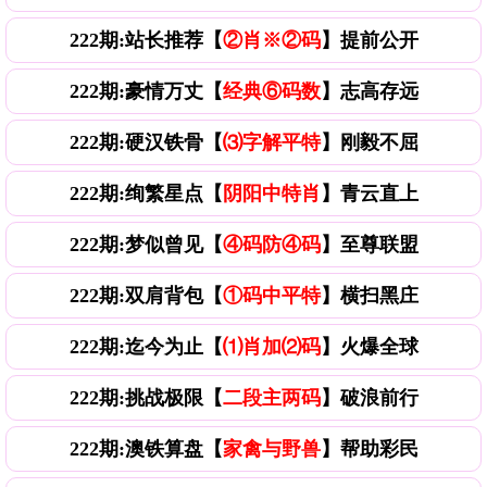
222期:站长推荐【
②肖※②码
】提前公开
222期:豪情万丈【
经典⑥码数
】志高存远
222期:硬汉铁骨【
⑶字解平特
】刚毅不屈
222期:绚繁星点【
阴阳中特肖
】青云直上
222期:梦似曾见【
④码防④码
】至尊联盟
222期:双肩背包【
①码中平特
】横扫黑庄
222期:迄今为止【
⑴肖加⑵码
】火爆全球
222期:挑战极限【
二段主两码
】破浪前行
222期:澳铁算盘【
家禽与野兽
】帮助彩民