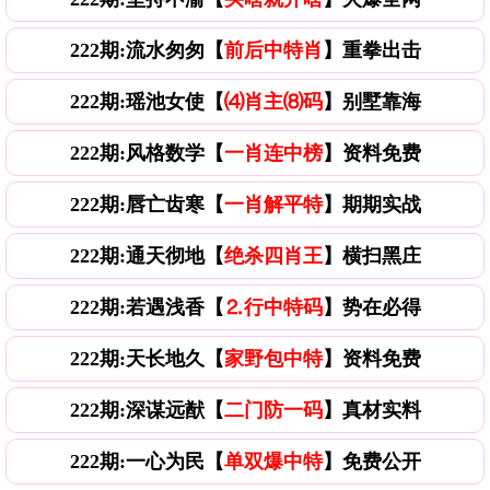
222期:流水匆匆【
前后中特肖
】重拳出击
222期:瑶池女使【
⑷肖主⑻码
】别墅靠海
222期:风格数学【
一肖连中榜
】资料免费
222期:唇亡齿寒【
一肖解平特
】期期实战
222期:通天彻地【
绝杀四肖王
】横扫黑庄
222期:若遇浅香【
⒉行中特码
】势在必得
222期:天长地久【
家野包中特
】资料免费
222期:深谋远猷【
二门防一码
】真材实料
222期:一心为民【
单双爆中特
】免费公开