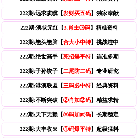
222期:远求骐骥【
发财买五码
】独家奉献
222期:澳状元红【
3.肖主③码
】精准资料
222期:戆头戆脑【
合大小中特
】挑战连中
222期:绝世高手【
死招爆平特
】连准多期
222期:子孙饺子【
二尾防二码
】专业研究
222期:港澳联盟【
三码必中特
】经典资料
222期:不断突破【
②肖加②码
】精益求精
222期:天下无赖【
㈢码加㈣码
】长期稳定
222期:大丰收※【
①码爆平特
】超级猛料