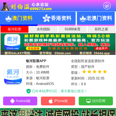
澳门资料
香港资料
老澳门资料
银河彩票
永利国际
91888体育
彩民之家
银河彩票APP
全国彩民首选彩票软件
授权：免费软件
类型：国产软件
大小：10.49MB
星级：
来源：银河彩票
更新时间：2025.02.05
环境：Android/iOS
评分：9.9
已向本站押付1亿，请大家放心投注！
Android版
iPhone版
访问官网