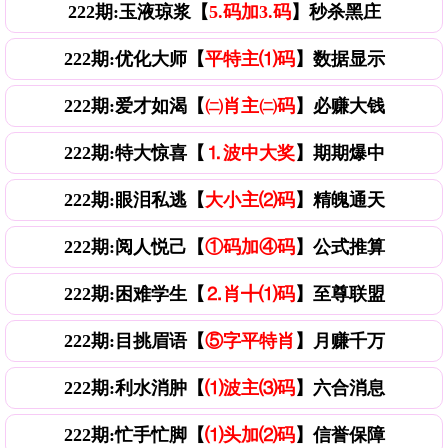
222期:玉液琼浆【
5.码加3.码
】秒杀黑庄
222期:优化大师【
平特主⑴码
】数据显示
222期:爱才如渴【
㈡肖主㈡码
】必赚大钱
222期:特大惊喜【
⒈波中大奖
】期期爆中
222期:眼泪私逃【
大小主⑵码
】精魄通天
222期:阅人悦己【
①码加④码
】公式推算
222期:困难学生【
⒉肖╋⑴码
】至尊联盟
222期:目挑眉语【
⑤字平特肖
】月赚千万
222期:利水消肿【
⑴波主⑶码
】六合消息
222期:忙手忙脚【
⑴头加⑵码
】信誉保障