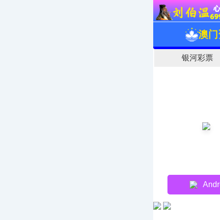
澳门
银河彩票
全国彩民首选彩票软件
类型：国产软件
星级：
And
更新时间：2025.02.05
评分：9.9