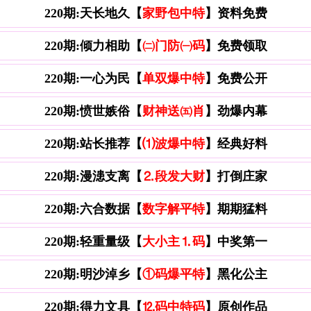
220期:天长地久【
家野包中特
】资料免费
220期:倾力相助【
㈡门防㈠码
】免费领取
220期:一心为民【
单双爆中特
】免费公开
220期:愤世嫉俗【
财神送㈤肖
】劲爆内幕
220期:站长推荐【
⑴波爆中特
】经典好料
220期:漫漶支离【
⒉段发大财
】打倒庄家
220期:六合数据【
数字解平特
】期期猛料
220期:轻重量级【
大小主⒈码
】中奖第一
220期:明沙淖乡【
①码爆平特
】黑化公主
220期:得力文具【
⒓码中特码
】原创作品