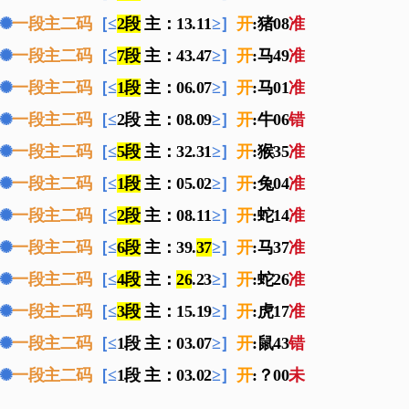
✺
一段主二码
［≤
2段
主：13.11
≥］
开
:猪08
准
✺
一段主二码
［≤
7段
主：43.47
≥］
开
:马49
准
✺
一段主二码
［≤
1段
主：06.07
≥］
开
:马01
准
✺
一段主二码
［≤
2段 主：08.09
≥］
开
:牛06
错
✺
一段主二码
［≤
5段
主：32.31
≥］
开
:猴35
准
✺
一段主二码
［≤
1段
主：05.02
≥］
开
:兔04
准
✺
一段主二码
［≤
2段
主：08.11
≥］
开
:蛇14
准
✺
一段主二码
［≤
6段
主：39.
37
≥］
开
:马37
准
✺
一段主二码
［≤
4段
主：
26
.23
≥］
开
:蛇26
准
✺
一段主二码
［≤
3段
主：15.19
≥］
开
:虎17
准
✺
一段主二码
［≤
1段 主：03.07
≥］
开
:鼠43
错
✺
一段主二码
［≤
1段 主：03.02
≥］
开
:？00
未