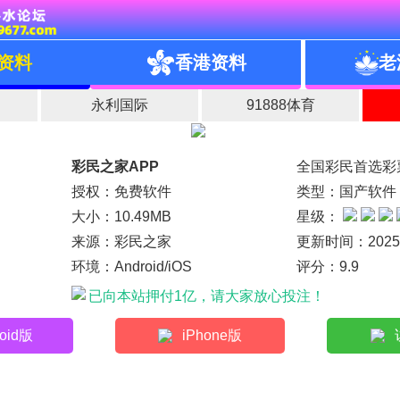
资料
香港资料
老
永利国际
91888体育
彩民之家APP
全国彩民首选彩
授权：免费软件
类型：国产软件
大小：10.49MB
星级：
来源：彩民之家
更新时间：2025.
环境：Android/iOS
评分：9.9
已向本站押付1亿，请大家放心投注！
roid版
iPhone版