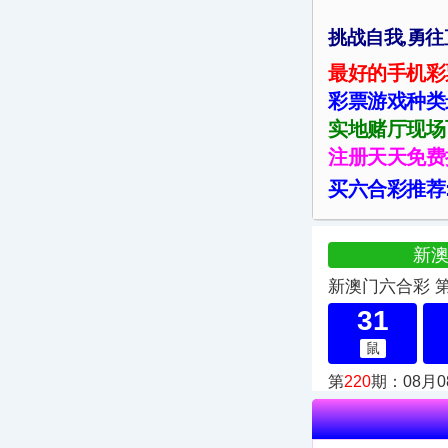
挑战自我,
勇往
最好的手机彩
彩票游戏种类
实地赌厅现场
注册天天免费
买六合彩推荐